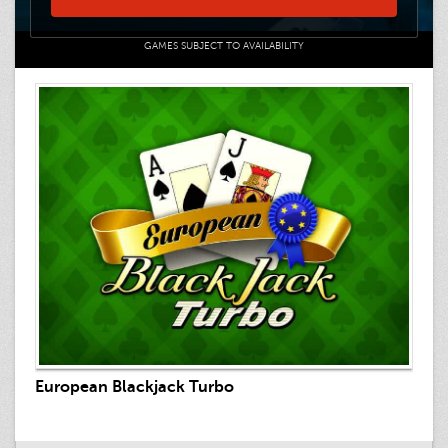
GAMES SUBJECT TO AVAILABILITY
European Blackjack Turbo
Ame