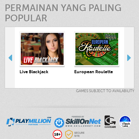
PERMAINAN YANG PALING
POPULAR
 Hunt
Live Blackjack
European Roulette
Live
GAMES SUBJECT TO AVAILABILITY