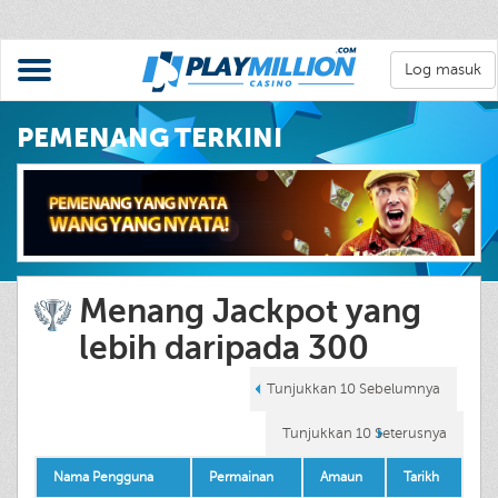
Log masuk
PEMENANG TERKINI
Menang Jackpot yang
lebih daripada 300
Tunjukkan 10 Sebelumnya
Tunjukkan 10 Seterusnya
Nama Pengguna
Permainan
Amaun
Tarikh